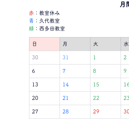
月
赤
：教室休み
青
：久代教室
緑
：西多田教室
日
月
火
水
30
31
1
2
6
7
8
9
13
14
15
1
20
21
22
2
27
28
29
3