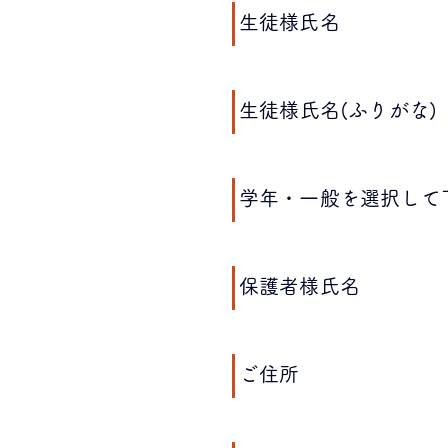
​生徒様氏名
​生徒様氏名(ふりがな)
​学年・一般を選択して
​保護者様氏名
​ご住所