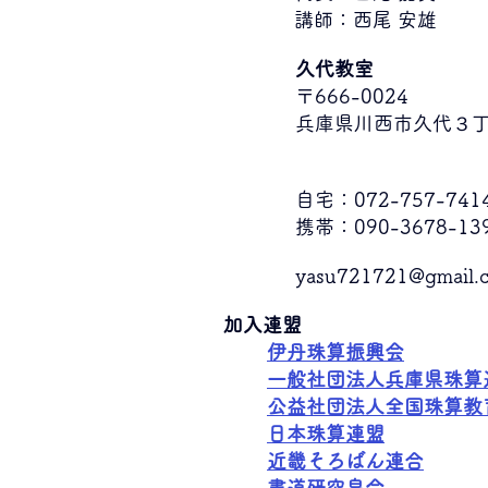
​講師：西尾 安雄
久代教室
〒666-0024
兵庫県川西市久代３丁目
自宅：072-757-741
携帯：090-3678-13
yasu721721@gmail.
加入連盟
伊丹珠算振興会
一般社団法人兵庫県珠算
​公益社団法人全国珠算教
日本珠算連盟
​近畿そろばん連合