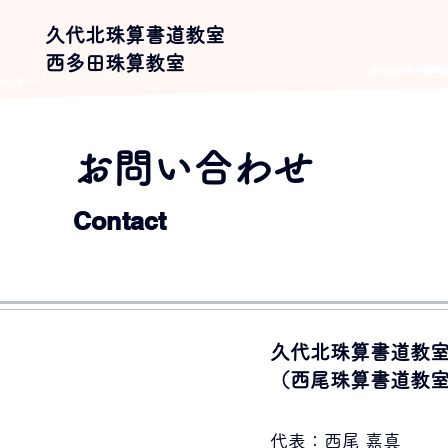
久代北珠算書道教室
​西多田珠算教室​
お問い合わせ
Contact
久代北珠算書道教
​（西尾珠算書道教
代表：​​西尾 嘉真